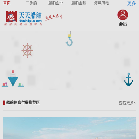
首页
二手船
船舶企业
船舶金融
海洋风电
更多
船员招聘
船员联盟
船舶信息付费推荐区
查看更多>